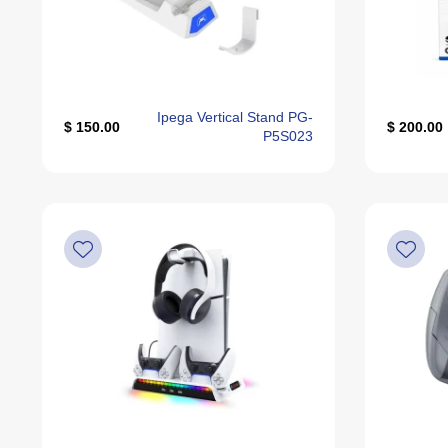
Alphabetically, Z-A
Last Offers
Ipega Vertical Stand PG-
150.00 $
200.00 $
P5S023