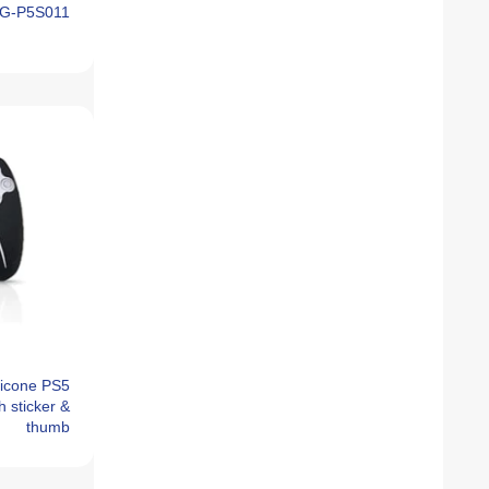
PG-P5S011
licone PS5
h sticker &
thumb