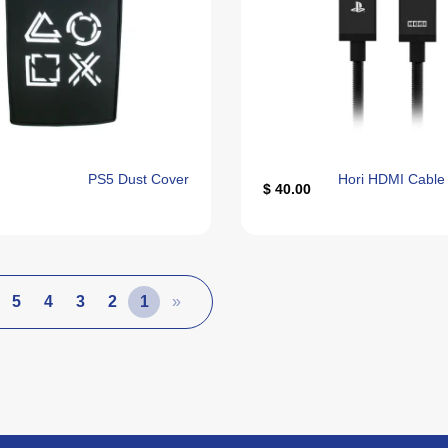
PS5 Dust Cover
Hori HDMI Cable 
40.00 $
5
4
3
2
1
«