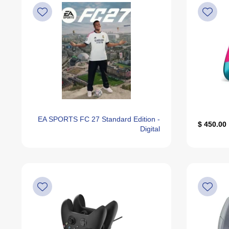
Price, Low To High
Recommended
Alphabetically, A-Z
Alphabetically, Z-A
Last Offers
EA SPORTS FC 27 Standard Edition -
450.00 $
Digital