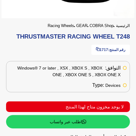
الرئيسية
COBRA Shop
GEAR
Racing Wheels
THRUSTMASTER RACING WHEEL T248
رقم المنتج:
1717
التوافق:
Windows® 7 or later , XSX , XBOX S , XBOX
ONE , XBOX ONE S , XBOX ONE X
Type:
Devices
لا يوجد مخزون متاح لهذا المنتج
اطلب عبر واتساب