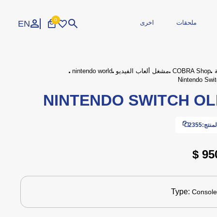
0
EN
ملحقات
اخرى
تسجيل الدخول
إنشاء حساب
COBRA Shop
مشغل ألعاب الفيديو
nintendo world
Nintendo Swit
NINTENDO SWITCH O
الاجهزة الطرفية
محمولة
طابعات
مجددة
مزود الطاقة
طاقة وكوابل
منتج:
2355
 صيانة
وارات
المحاكاة
اكسسوارات
ايدين تحكم
ملحقات السيارة
950
Type:
Consol