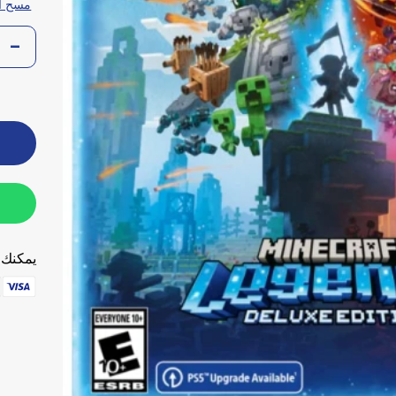
مسح ا
يمكنك ا