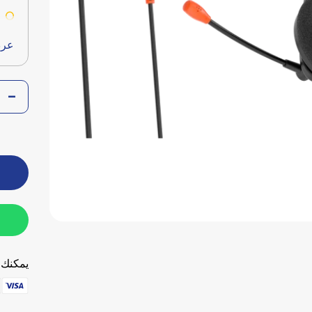
y
عرض
يمكنك ا