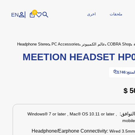
0
EN
ملحقات
اخرى
تسجيل الدخول
إنشاء حساب
COBRA Shop
عالم الكمبيوتر
PC Accessories
Headphone Stereo
MEETION HEADSET HP
الاجهزة الطرفية
محمولة
طابعات
مجددة
مزود الطاقة
منتج:
1746
طاقة وكوابل
 صيانة
وارات
المحاكاة
اكسسوارات
ايدين تحكم
ملحقات السيارة
50
لتوافق:
Windows® 7 or later , Mac® OS 10.11 or later ,
mobil
Headphone/Earphone Connectivity:
Wired 3.5m