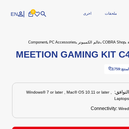
0
EN
ملحقات
اخرى
تسجيل الدخول
إنشاء حساب
COBRA Shop
عالم الكمبيوتر
PC Accessories
Component
MEETION GAMING KIT C
الاجهزة الطرفية
محمولة
طابعات
مجددة
مزود الطاقة
منتج:
1759
طاقة وكوابل
 صيانة
وارات
المحاكاة
اكسسوارات
ايدين تحكم
ملحقات السيارة
لتوافق:
Windows® 7 or later , Mac® OS 10.11 or later ,
Laptop
Connectivity:
Wire