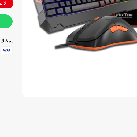
لا ي
يمكنك ا