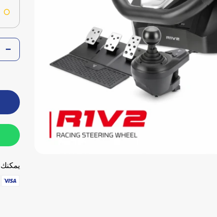
s
يمكنك ا