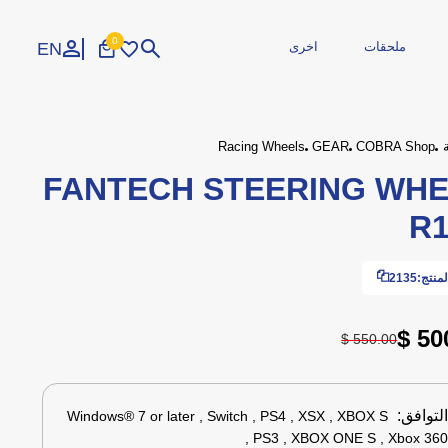
0
EN
ملحقات
اخرى
تسجيل الدخول
إنشاء حساب
Racing Wheels
GEAR
COBRA Shop
FANTECH STEERING WH
الاجهزة الطرفية
R
محمولة
طابعات
مجددة
مزود الطاقة
طاقة وكوابل
 صيانة
وارات
المحاكاة
اكسسوارات
ايدين تحكم
ملحقات السيارة
منتج:
2135
500
550.00 $
لتوافق:
Windows® 7 or later , Switch , PS4 , XSX , XBOX S
, PS3 , XBOX ONE S , Xbox 36