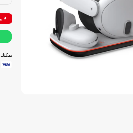
لا ي
يمكنك ا