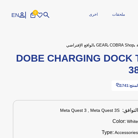
0
EN
ملحقات
اخرى
تسجيل الدخول
إنشاء حساب
COBRA Shop
GEAR
الواقع الإفتراضي
DOBE CHARGING DOCK 
الاجهزة الطرفية
3
محمولة
طابعات
مجددة
مزود الطاقة
طاقة وكوابل
 صيانة
وارات
المحاكاة
اكسسوارات
ايدين تحكم
ملحقات السيارة
منتج:
1741
لتوافق:
Meta Quest 3 , Meta Quest 3S
Color:
Whit
Type:
Accessorie