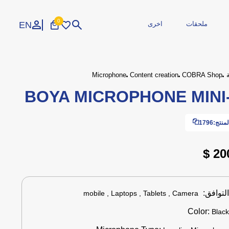
0
EN
ملحقات
اخرى
تسجيل الدخول
إنشاء حساب
Microphone
Content creation
COBRA Shop
BOYA MICROPHONE MINI
الاجهزة الطرفية
محمولة
طابعات
مجددة
مزود الطاقة
منتج:
1796
طاقة وكوابل
 صيانة
وارات
المحاكاة
اكسسوارات
ايدين تحكم
ملحقات السيارة
200
لتوافق:
mobile , Laptops , Tablets , Camera
Color:
Blac