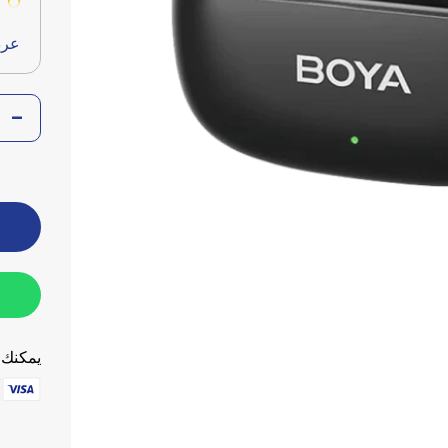
e
عرض
يمكنك ا