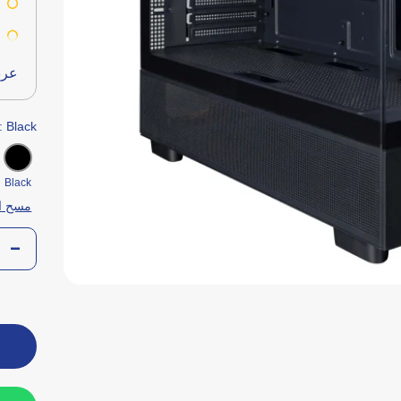
s
D
عرض
: Black
Black
مسح ا